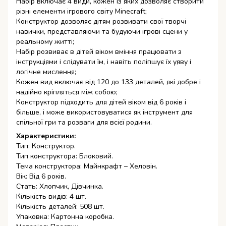
Набір включає 4 види, кожен із яких дозволяє створити
різні елементи ігрового світу Minecraft;
Конструктор дозволяє дітям розвивати свої творчі
навички, представляючи та будуючи ігрові сцени у
реальному житті;
Набір розвиває в дітей віком вміння працювати з
інструкціями і слідувати їм, і навіть поліпшує їх уяву і
логічне мислення;
Кожен вид включає від 120 до 133 деталей, які добре і
надійно кріпляться між собою;
Конструктор підходить для дітей віком від 6 років і
більше, і може використовуватися як інструмент для
спільної гри та розваги для всієї родини.
Характеристики:
Тип: Конструктор.
Тип конструктора: Блоковий.
Тема конструктора: Майнкрафт – Хеловін.
Вік: Від 6 років.
Стать: Хлопчик, Дівчинка.
Кількість видів: 4 шт.
Кількість деталей: 508 шт.
Упаковка: Картонна коробка.