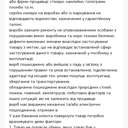
або фірми-продавця: стікери, наклейки, голограми,
пломби та ін;
серійні номери на виробах або їх маркування не
відповідають відомостям, зазначеним у гарантійному
талоні;
вироби зазнали ремонту не уповноваженими особами з
порушенням вимог виробника та норм техніки безпеки;
дефекти викликані змінами внаслідок застосування
товару з метою, що не відповідає встановленій сфері
застосування даного товару, зазначеній у посібнику з
експлуатації;
виріб пошкоджено або вийшов з ладу у зв'язку з
порушенням правил та умов встановлення, підключення,
адаптації під місцеві тех. умови покупця, експлуатації,
зберігання та транспортування;
обладнання пошкоджене внаслідок природних стихій,
пожеж, повеней, землетрусів, побутових факторів та
інших ситуацій, які не залежать від продавця;
виріб має виражені механічні та/або електричні
пошкодження, отримані в
У разі бажання клієнта повернути товар потрібно
враховувати деякі фактори
1. Товар не підлягає обміну, якщо товар був у