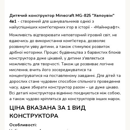
Дитячий конструктор Minecraft MG-825 "Хелоувін"
4в1
- ​​створений для шанувальників однієї з
найуспішніших комп'ютерних ігор в історії - «Майнкрафт».
Можливість відтворювати неповторний ігровий світ, не
вдаючись до використання комп'ютера, дозволяє
розвинути уяву дитини, а також стимулює розвиток
дрібної моторики. Процес будівництва з барвистих блоків
конструктора дуже цікавий, у дитини з'являється
можливість для творчості. Також це розвиває логічне
мислення, вчить його зосереджуватися та
концентруватися на поставленому завданні. Для дітей та
дорослих стане чудовим способом спільного проведення
часу, адже збирати конструктор разом – це дуже цікаво.
Всі деталі конструктора відмінно поєднуються між собою,
а також чудово кріпляться до конструкторів інших марок.
ЦІНА ВКАЗАНА ЗА 1 ВИД
КОНСТРУКТОРА
Особливості: