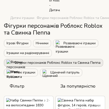
Дитячі іграшки
Фігурки персонажів Роблокс Roblox та Свин
Фігурки персонажів Роблокс Roblox
та Свинка Пеппа
Ігрові Фігурки
Нічники
Розвиваючі іграшки
Іграшки на радіокеруванні
Фігурки персонажів Роблокс Roblox та Свинка Пеппа
М'які іграшки
Щенячий патруль
Фільтр
За популярністю