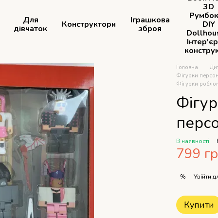
3D
Румбок
Для
Іграшкова
Конструктори
DIY
дівчаток
зброя
Dollhou
Інтер'є
констру
Головна
Ди
Фігурки персон
Фігурки роблок
Фігур
персо
В наявності
799 г
Увійти
дл
%
Купити