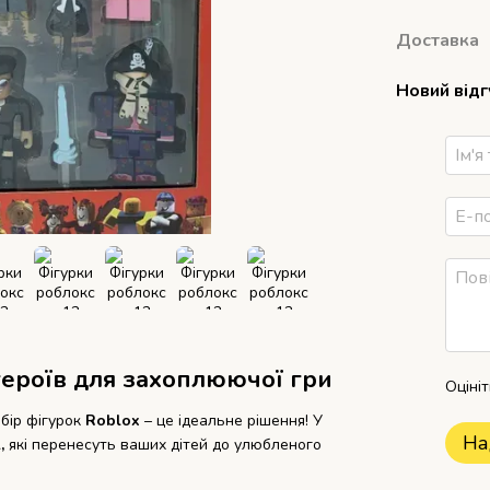
Доставка
Новий від
 героїв для захоплюючої гри
Оціні
бір фігурок
Roblox
– це ідеальне рішення! У
На
,
які перенесуть ваших дітей до улюбленого