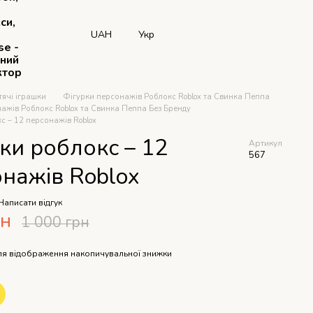
си,
UAH
Укр
se -
рний
ктор
тячі іграшки
Фігурки персонажів Роблокс Roblox та Свинка Пеппа
ажів Роблокс Roblox та Свинка Пеппа Без Бренду
с – 12 персонажів Roblox
ки роблокс – 12
Артикул
567
нажів Roblox
Написати відгук
рн
1 000 грн
я відображення накопичувальної знижки