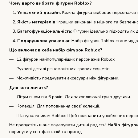
Чому варто вибрати фігурки Roblox?
Унікальний дизайн:
Кожна фігурка відбиває персонажів і
Якість матеріалів:
Іграшки виконані з міцного та безпечн
Багатофункціональність:
Фігурки ідеально підходять як д
Подарункова упаковка:
Набір фігурок Roblox стане чуд
Що включає в себе набір фігурок Roblox?
12 фігурок найпопулярніших персонажів Roblox.
Рухливі деталі різноманітних ігрових сюжетів.
Можливість поєднувати аксесуари між фігурками.
Для кого личить?
Дітям віком від 6 років: Для захоплюючої гри з друзями.
Колекція: Для поповнення своєї колекції.
Шанувальникам Roblox: Щоб пожвавити улюблених персо
Не пропустіть шанс подарувати дитині радість!
Набір фігуро
поринути у світ фантазій та пригод.