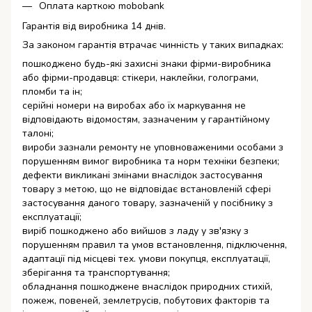
Оплата карткою mobobank
Гарантія від виробника 14 днів.
За законом гарантія втрачає чинність у таких випадках:
пошкоджено будь-які захисні знаки фірми-виробника
або фірми-продавця: стікери, наклейки, голограми,
пломби та ін;
серійні номери на виробах або їх маркування не
відповідають відомостям, зазначеним у гарантійному
талоні;
вироби зазнали ремонту не уповноваженими особами з
порушенням вимог виробника та норм техніки безпеки;
дефекти викликані змінами внаслідок застосування
товару з метою, що не відповідає встановленій сфері
застосування даного товару, зазначеній у посібнику з
експлуатації;
виріб пошкоджено або вийшов з ладу у зв'язку з
порушенням правил та умов встановлення, підключення,
адаптації під місцеві тех. умови покупця, експлуатації,
зберігання та транспортування;
обладнання пошкоджене внаслідок природних стихій,
пожеж, повеней, землетрусів, побутових факторів та