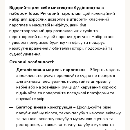
Відкрийте для себе мистецтво будівництва з
набором Ideas Річковий пароплав
. Цей колекційний
набір для дорослих дозволяє відтворити класичний
пароплав у масштабі мініфігур, який був
відреставрований для розважальних турів та
перетворений на музей парових двигунів. Набір стане
чудовою прикрасою будинку чи офісу та подарує
незабутні враження любителям історії, подорожей та
суднобудування.
Основні особливості:
Деталізована модель пароплава
– Зберіть модель
з можливістю руху: переміщуйте судно по поверхні
для активації веслування, повертайте штурвал у
кабіні або на зовнішній ручці для керування кормою,
піднімайте та повертайте посадкові платформи та
опускайте якір.
Багаторівнева конструкція
– Досліджуйте різні
палуби: кабіну пілота, техас-палубу з каютою екіпажу
та ванною, основну палубу з музичною сценою та
рестораном, а також котельну палубу з кухнею та