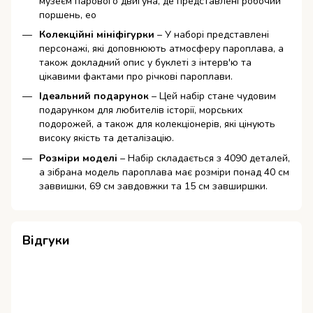
музеєм парового двигуна, де представлені робочий
поршень, ео
Колекційні мініфігурки
– У наборі представлені
персонажі, які доповнюють атмосферу пароплава, а
також докладний опис у буклеті з інтерв'ю та
цікавими фактами про річкові пароплави.
Ідеальний подарунок
– Цей набір стане чудовим
подарунком для любителів історії, морських
подорожей, а також для колекціонерів, які цінують
високу якість та деталізацію.
Розміри моделі
– Набір складається з 4090 деталей,
а зібрана модель пароплава має розміри понад 40 см
заввишки, 69 см завдовжки та 15 см завширшки.
Відгуки