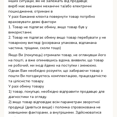
інших ситуацій, які не залежать від продавця;
виріб має виражені механічні та/або електричні
пошкодження, отримані в
У разі бажання клієнта повернути товар потрібно
враховувати деякі фактори
1. Товар не підлягає обміну, якщо товар був у
використанні.
2. Товар не підлягає обміну якщо товар перебувати у не
товарному вигляді (розірвана упаковка, відламана
частина, тріщини, сколи тощо)
Якщо Ви (покупець) отримали товар, не оглянувши його
на пошті, а вже опинившись вдома, виявили, що товар
не робочий, ми іноді йдемо на поступки і змінюємо.
Однак Вам необхідно розуміти, що забираючи товар з
пошти Ви погоджуєтесь комплектацією, працездатністю
та цілісністю товару.
У разі обміну товару
1) товар, покупцю, необхідно відправити продавцю для
діагностики та огляду.
2) якщо товар відповідає всім параметрам зворотної
продукції (дивіться вище) і поломка спровокована не
зовнішніми факторами, а внутрішніми. Здійснюватися