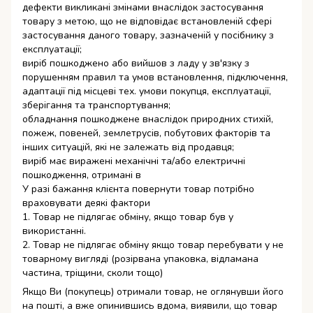
дефекти викликані змінами внаслідок застосування
товару з метою, що не відповідає встановленій сфері
застосування даного товару, зазначеній у посібнику з
експлуатації;
виріб пошкоджено або вийшов з ладу у зв'язку з
порушенням правил та умов встановлення, підключення,
адаптації під місцеві тех. умови покупця, експлуатації,
зберігання та транспортування;
обладнання пошкоджене внаслідок природних стихій,
пожеж, повеней, землетрусів, побутових факторів та
інших ситуацій, які не залежать від продавця;
виріб має виражені механічні та/або електричні
пошкодження, отримані в
У разі бажання клієнта повернути товар потрібно
враховувати деякі фактори
1. Товар не підлягає обміну, якщо товар був у
використанні.
2. Товар не підлягає обміну якщо товар перебувати у не
товарному вигляді (розірвана упаковка, відламана
частина, тріщини, сколи тощо)
Якщо Ви (покупець) отримали товар, не оглянувши його
на пошті, а вже опинившись вдома, виявили, що товар