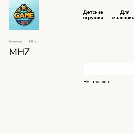
Перейти к основному контенту
Детские
Для
игрушки
мальчик
Главная
MHZ
MHZ
Нет товаров