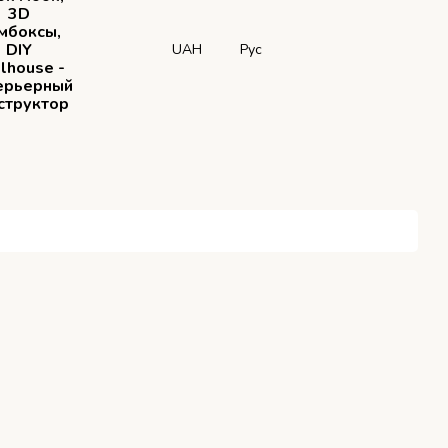
3D
мбоксы,
DIY
UAH
Рус
lhouse -
ерьерный
структор