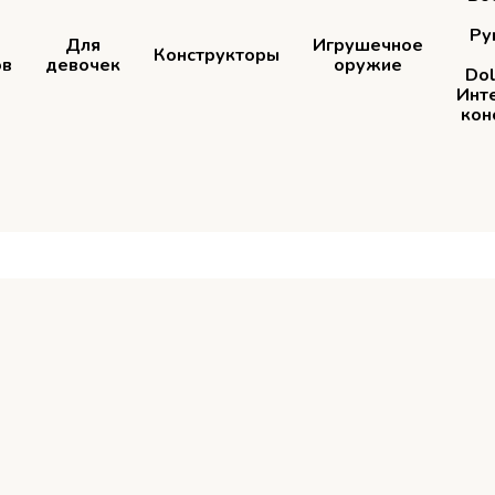
Ру
Для
Игрушечное
Конструкторы
ов
девочек
оружие
Dol
Инт
кон