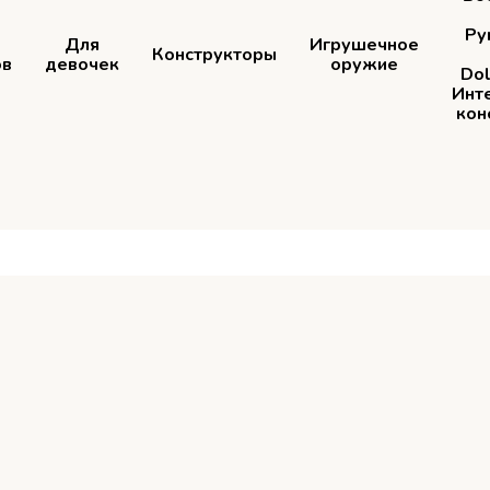
Ру
Для
Игрушечное
Конструкторы
ов
девочек
оружие
Dol
Инт
кон