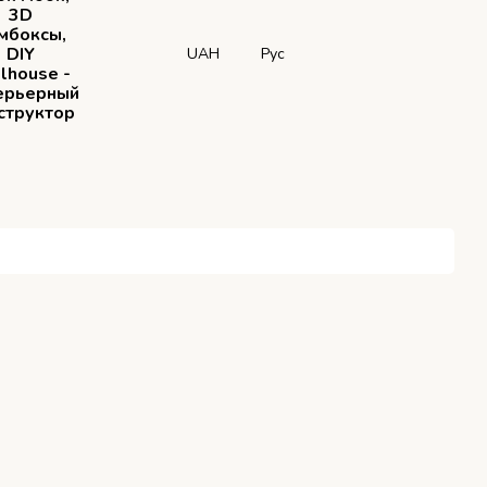
3D
мбоксы,
DIY
UAH
Рус
lhouse -
ерьерный
структор