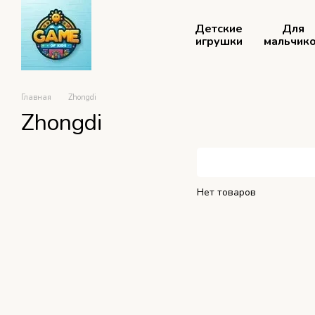
Перейти к основному контенту
Детские
Для
игрушки
мальчик
Главная
Zhongdi
Zhongdi
Нет товаров