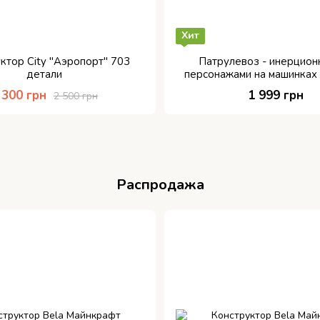
Хит
ктор City "Аэропорт" 703
Патрулевоз - инерционн
детали
персонажами на машинках
 300 грн
1 999 грн
2 500 грн
Распродажа