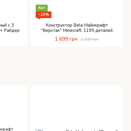
Хит
−23%
ый с 3
Конструктор Bela Майнкрафт
 + Райдер
"Верстак" Minecraft, 1195 деталей
1 699 грн
2 200 грн