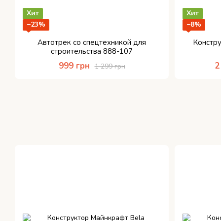
Хит
Хит
−23%
−8%
Автотрек со спецтехникой для
Констру
строительства 888-107
999 грн
2
1 299 грн