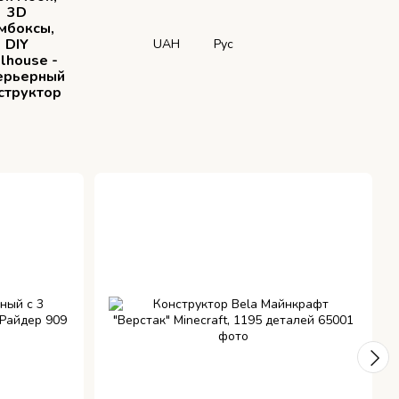
3D
мбоксы,
DIY
UAH
Рус
lhouse -
ерьерный
структор