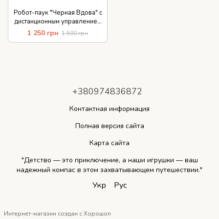
Робот-паук "Черная Вдова" с
дистанционным управлением
с распылителем и подсветкой
1 250 грн
1 500 грн
+380974836872
Контактная информация
Полная версия сайта
Карта сайта
"Детство — это приключение, а наши игрушки — ваш
надежный компас в этом захватывающем путешествии."
Укр
Рус
Интернет-магазин создан с Хорошоп