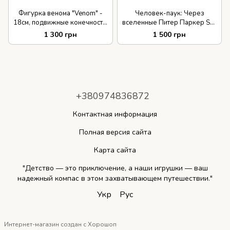
Фигурка венома "Venom" -
Человек-паук: Через
18см, подвижные конечности,
вселенные Питер Паркер SV-
люкс качество и детализация
Action Sentinel SV Super
1 300 грн
1 500 грн
Heroes 16 см
+380974836872
Контактная информация
Полная версия сайта
Карта сайта
"Детство — это приключение, а наши игрушки — ваш
надежный компас в этом захватывающем путешествии."
Укр
Рус
Интернет-магазин создан с Хорошоп