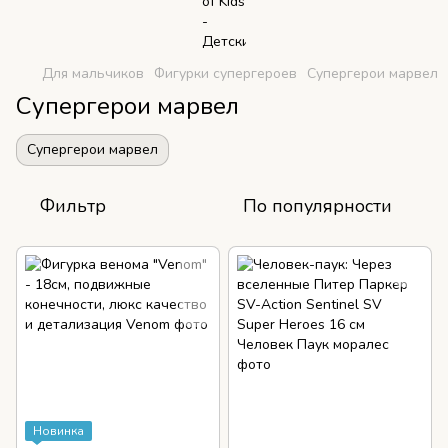
Для мальчиков
Фигурки супергероев
Супергерои марвел
Супергерои марвел
Супергерои марвел
Фильтр
По популярности
Новинка