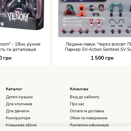
nom" - 18см, рухомі
Людина-павук: Через всесвіт П
ість та деталізація
Паркер SV-Action Sentinel SV S
Heroes 16 см
0 грн
1 500 грн
Каталог
Клієнтам
Дитячі іграшки
Вхід до кабінету
Для хлопчиків
Про нас
Для дівчаток
Оплата та доставка
Конструктори
Обмін та повернення
Іграшкова зброя
Контактна інформація