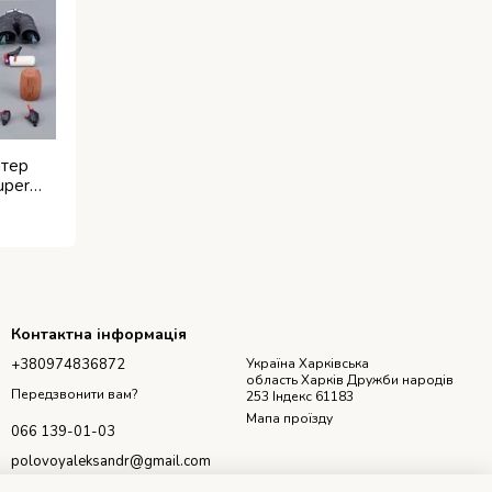
ітер
uper
Контактна інформація
+380974836872
Україна Харківська
область Харків Дружби народів
Передзвонити вам?
253 Індекс 61183
Мапа проїзду
066 139-01-03
polovoyaleksandr@gmail.com