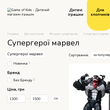
Перейти до основного контенту
Дитячі
Для
іграшки
хлопчиків
Головна
Для хлопчиків
Фігурки супергероїв
Супергерої марвел
Супергерої марвел
Супергерої марвел
Сортування:
за популяр
1
Новинка
Бренд
2
Без Бренду
Ціна, грн
Від Ціна, грн
До Ціна, грн
ОК