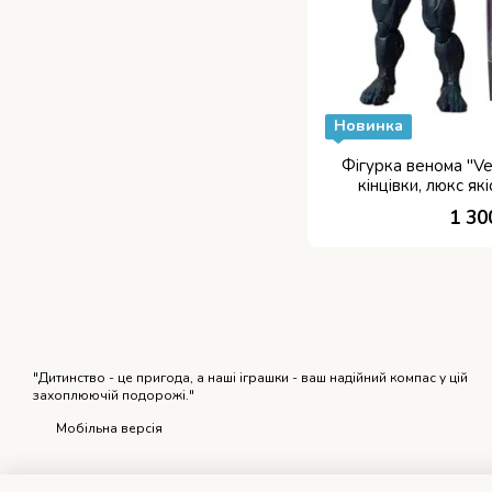
Новинка
Фігурка венома "Ve
кінцівки, люкс як
1 30
"Дитинство - це пригода, а наші іграшки - ваш надійний компас у цій
захоплюючій подорожі."
Мобільна версія