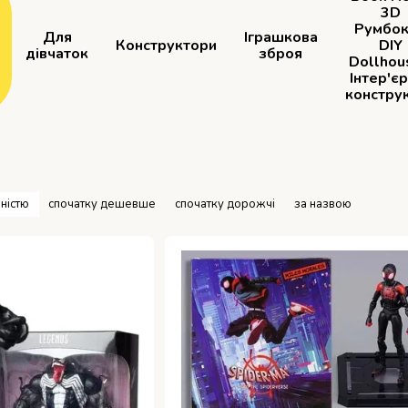
3D
Румбок
Для
Іграшкова
Конструктори
DIY
дівчаток
зброя
Dollhou
Інтер'є
констру
ністю
спочатку дешевше
спочатку дорожчі
за назвою