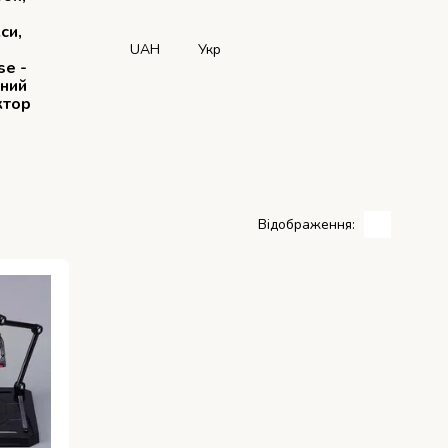
си,
UAH
Укр
se -
рний
ктор
Відображення: