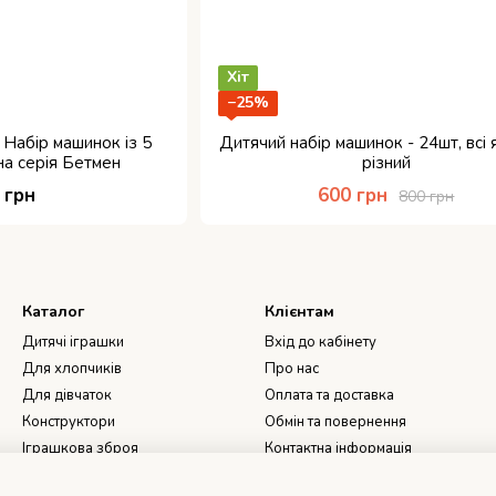
Хіт
−25%
Набір машинок із 5
Дитячий набір машинок - 24шт, всі я
на серія Бетмен
різний
 грн
600 грн
800 грн
Каталог
Клієнтам
Дитячі іграшки
Вхід до кабінету
Для хлопчиків
Про нас
Для дівчаток
Оплата та доставка
Конструктори
Обмін та повернення
Іграшкова зброя
Контактна інформація
Book Nook, 3D Румбокси, DIY
Угода користувача
Dollhouse - Інтер'єрний