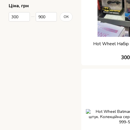
Ціна, грн
Від Ціна, грн
До Ціна, грн
ОК
Hot Wheel Набір 
300