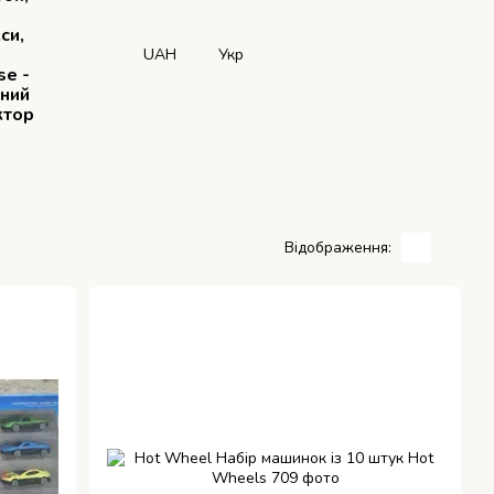
си,
UAH
Укр
se -
рний
ктор
Відображення: