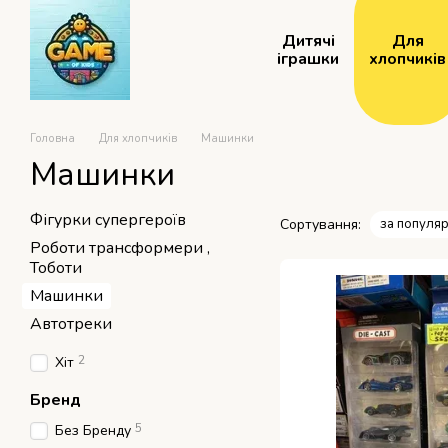
Перейти до основного контенту
Дитячі
Для
іграшки
хлопчиків
Головна
Для хлопчиків
Машинки
Машинки
Фігурки супергероїв
Сортування:
за популяр
Роботи трансформери ,
Тоботи
Машинки
Автотреки
2
Хіт
Бренд
5
Без Бренду