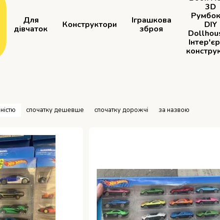
3D
Румбок
Для
Іграшкова
Конструктори
DIY
дівчаток
зброя
Dollhou
Інтер'є
констру
ністю
спочатку дешевше
спочатку дорожчі
за назвою