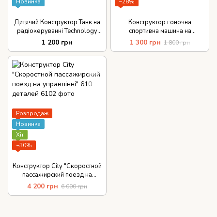
Новинка
−28%
Дитячий Конструктор Танк на
Конструктор гоночна
радіокеруванні Technology
спортивна машина на
897 деталей
радіокеруванні Qman, 425
1 200 грн
1 300 грн
1 800 грн
деталей
Розпродаж
Новинка
Хіт
−30%
Конструктор City "Скоростной
пассажирский поезд на
управлінні" 610 деталей
4 200 грн
6 000 грн