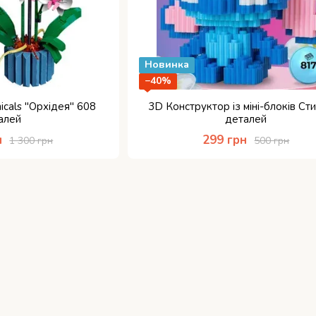
Новинка
−40%
icals "Орхідея" 608
3D Конструктор із міні-блоків Ст
алей
деталей
н
299 грн
1 300 грн
500 грн