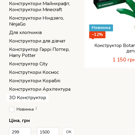
Конструктори Майнкрафт,
Конструктори Minecraft
Конструктори Ніндзяго,
NinjaGo
Новинка
Для хлопчиків
−12%
Конструктори для дівчат
Конструктор Botan
Конструктор Гаррі Поттер,
дет
Harry Potter
1 150 гр
Конструктор City
Конструткори Космос
Конструктори Кораблі
Конструктори Архітектура
3D Конструктор
3
Новинка
Ціна, грн
Від Ціна, грн
До Ціна, грн
ОК