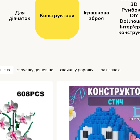
3D
Румбок
Для
Іграшкова
Конструктори
DIY
дівчаток
зброя
Dollhou
Інтер'є
констру
ністю
спочатку дешевше
спочатку дорожчі
за назвою