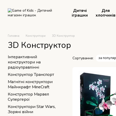
Перейти до основного контенту
Дитячі
Для
іграшки
хлопчиків
Головна
Конструктори
3D Конструктор
3D Конструктор
Інтерактивний
Сортування:
за популяр
конструктори на
радіоуправлінні
Конструктор Транспорт
Магнітні конструктори
Майнкрафт MineCraft
Конструктор Марвел
Супергерої
Конструктори Star Wars,
Зоряні війни