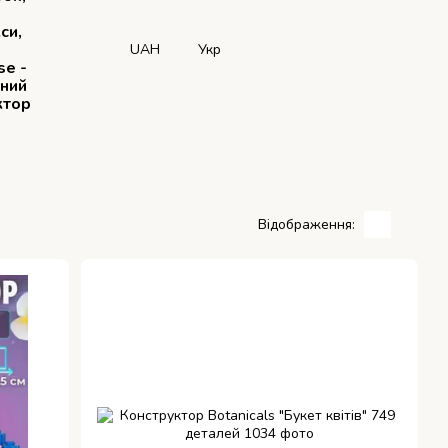
си,
UAH
Укр
se -
рний
ктор
Відображення: