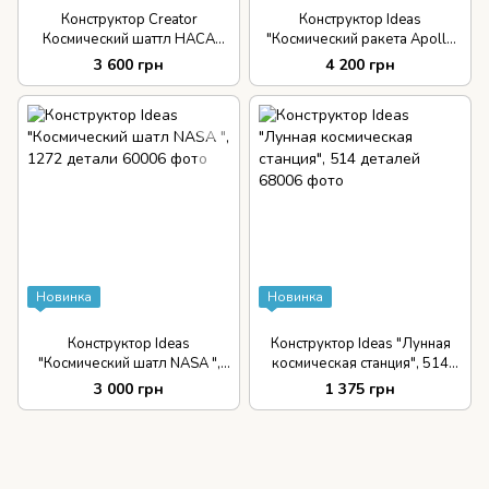
Конструктор Creator
Конструктор Ideas
Космический шаттл НАСА
"Космический ракета Apollo
Дискавери 2354 детали
Saturn V", 1969 детали
3 600 грн
4 200 грн
Новинка
Новинка
Конструктор Ideas
Конструктор Ideas "Лунная
"Космический шатл NASA ",
космическая станция", 514
1272 детали
деталей
3 000 грн
1 375 грн