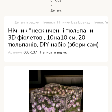
Дитячі іграшки
Нічники
Нічники Без Бренду
Нічник "нес
Нічник "нескінченні тюльпани"
3D фіолетові, 10на10 см, 20
тюльпанів, DIY набір (збери сам)
Артикул:
003-137
Написати відгук