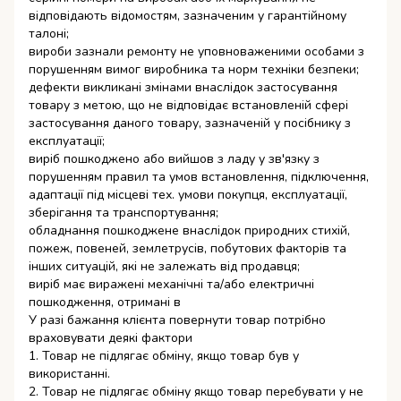
відповідають відомостям, зазначеним у гарантійному
талоні;
вироби зазнали ремонту не уповноваженими особами з
порушенням вимог виробника та норм техніки безпеки;
дефекти викликані змінами внаслідок застосування
товару з метою, що не відповідає встановленій сфері
застосування даного товару, зазначеній у посібнику з
експлуатації;
виріб пошкоджено або вийшов з ладу у зв'язку з
порушенням правил та умов встановлення, підключення,
адаптації під місцеві тех. умови покупця, експлуатації,
зберігання та транспортування;
обладнання пошкоджене внаслідок природних стихій,
пожеж, повеней, землетрусів, побутових факторів та
інших ситуацій, які не залежать від продавця;
виріб має виражені механічні та/або електричні
пошкодження, отримані в
У разі бажання клієнта повернути товар потрібно
враховувати деякі фактори
1. Товар не підлягає обміну, якщо товар був у
використанні.
2. Товар не підлягає обміну якщо товар перебувати у не