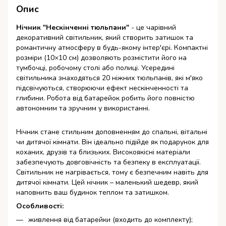
Опис
Нічник "Нескінченні тюльпани"
- це чарівний
декоративний світильник, який створить затишок та
романтичну атмосферу в будь-якому інтер'єрі. Компактні
розміри (10×10 см) дозволяють розмістити його на
тумбочці, робочому столі або полиці. Усередині
світильника знаходяться 20 ніжних тюльпанів, які м'яко
підсвічуються, створюючи ефект нескінченності та
глибини. Робота від батарейок робить його повністю
автономним та зручним у використанні.
Нічник стане стильним доповненням до спальні, вітальні
чи дитячої кімнати. Він ідеально підійде як подарунок для
коханих, друзів та близьких. Високоякісні матеріали
забезпечують довговічність та безпеку в експлуатації.
Світильник не нагрівається, тому є безпечним навіть для
дитячої кімнати. Цей нічник – маленький шедевр, який
наповнить ваш будинок теплом та затишком.
Особливості:
живлення від батарейки (входить до комплекту);