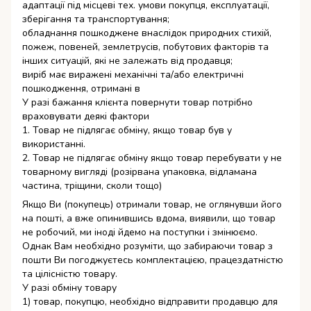
адаптації під місцеві тех. умови покупця, експлуатації,
зберігання та транспортування;
обладнання пошкоджене внаслідок природних стихій,
пожеж, повеней, землетрусів, побутових факторів та
інших ситуацій, які не залежать від продавця;
виріб має виражені механічні та/або електричні
пошкодження, отримані в
У разі бажання клієнта повернути товар потрібно
враховувати деякі фактори
1. Товар не підлягає обміну, якщо товар був у
використанні.
2. Товар не підлягає обміну якщо товар перебувати у не
товарному вигляді (розірвана упаковка, відламана
частина, тріщини, сколи тощо)
Якщо Ви (покупець) отримали товар, не оглянувши його
на пошті, а вже опинившись вдома, виявили, що товар
не робочий, ми іноді йдемо на поступки і змінюємо.
Однак Вам необхідно розуміти, що забираючи товар з
пошти Ви погоджуєтесь комплектацією, працездатністю
та цілісністю товару.
У разі обміну товару
1) товар, покупцю, необхідно відправити продавцю для