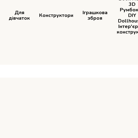
3D
Румбок
Для
Іграшкова
Конструктори
DIY
дівчаток
зброя
Dollhou
Інтер'є
констру