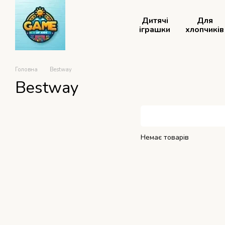
Перейти до основного контенту
Дитячі
Для
іграшки
хлопчиків
Головна
Bestway
Bestway
Немає товарів