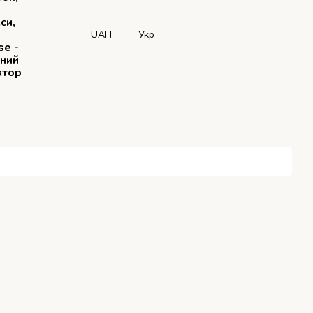
си,
UAH
Укр
se -
рний
ктор