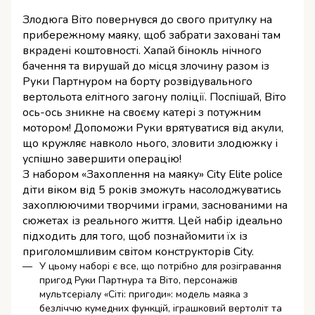
Злодюга Віто повернувся до свого притулку на
прибережному маяку, щоб забрати заховані там
вкрадені коштовності. Хапай бінокль нічного
бачення та вирушай до місця злочину разом із
Руки Партнуром на борту розвідувального
вертольота елітного загону поліції. Поспішай, Віто
ось-ось зникне на своєму катері з потужним
мотором! Допоможи Руки врятуватися від акули,
що кружляє навколо нього, зловити злодюжку і
успішно завершити операцію!
З набором «Захоплення на маяку» City Elite police
діти віком від 5 років зможуть насолоджуватись
захоплюючими творчими іграми, заснованими на
сюжетах із реального життя. Цей набір ідеально
підходить для того, щоб познайомити їх із
приголомшливим світом конструкторів City.
У цьому наборі є все, що потрібно для розігравання
пригод Руки Партнура та Віто, персонажів
мультсеріалу «Сіті: пригоди»: модель маяка з
безліччю кумедних функцій, іграшковий вертоліт та