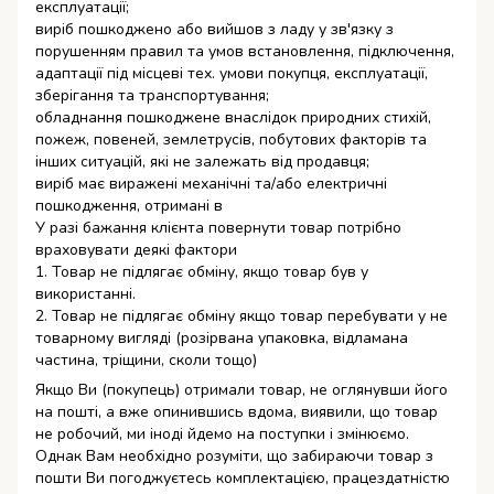
експлуатації;
виріб пошкоджено або вийшов з ладу у зв'язку з
порушенням правил та умов встановлення, підключення,
адаптації під місцеві тех. умови покупця, експлуатації,
зберігання та транспортування;
обладнання пошкоджене внаслідок природних стихій,
пожеж, повеней, землетрусів, побутових факторів та
інших ситуацій, які не залежать від продавця;
виріб має виражені механічні та/або електричні
пошкодження, отримані в
У разі бажання клієнта повернути товар потрібно
враховувати деякі фактори
1. Товар не підлягає обміну, якщо товар був у
використанні.
2. Товар не підлягає обміну якщо товар перебувати у не
товарному вигляді (розірвана упаковка, відламана
частина, тріщини, сколи тощо)
Якщо Ви (покупець) отримали товар, не оглянувши його
на пошті, а вже опинившись вдома, виявили, що товар
не робочий, ми іноді йдемо на поступки і змінюємо.
Однак Вам необхідно розуміти, що забираючи товар з
пошти Ви погоджуєтесь комплектацією, працездатністю