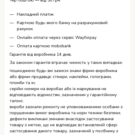
Укр поштою — від 50 грн.
Накладний платіж
Карткою будь-якого банку на разрахунковий
рахунок
Онлайн оплата через сервіс Wayforpay
Оплата карткою mobobank
Гарантія від виробника 14 днів.
За законом гарантія втрачає чинність у таких випадках:
пошкоджено будь-які захисні знаки фірми-виробника
або фірми-продавця: стікери, наклейки, голограми,
пломби та ін;
серійні номери на виробах або їх маркування не
відповідають відомостям, зазначеним у гарантійному
талоні;
вироби зазнали ремонту не уповноваженими особами з
порушенням вимог виробника та норм техніки безпеки;
дефекти викликані змінами внаслідок застосування
товару з метою, що не відповідає встановленій сфері
застосування даного товару, зазначеній у посібнику з