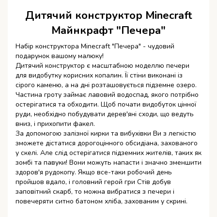
Дитячий конструктор Minecraft
Майнкрафт "Печера"
Набір конструктора Minecraft "Печера" - чудовий
подарунок вашому малюку!
Дитячий конструктор є масштабною моделлю печери
для видобутку корисних копалин. Її стіни виконані із
сірого каменю, а на дні розташовується підземне озеро.
Частина гроту займає лавовий водоспад, якого потрібно
остерігатися та обходити. Щоб почати видобуток цінної
руди, необхідно побудувати дерев'яні сходи, що ведуть
вниз, і прихопити факел.
За допомогою залізної кирки та вибухівки Ви з легкістю
зможете дістатися дорогоцінного обсидіана, захованого
у скелі. Але слід остерігатися підземних жителів, таких як
зомбі та павуки! Вони можуть напасти і значно зменшити
здоров'я рудокопу. Якщо все-таки робочий день
пройшов вдало, і головний герой гри Стів добув
заповітний скарб, то можна вибратися з печери і
повечеряти ситно батоном хліба, захованим у скрині.