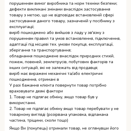
порушенням вимог виробника та норм техніки безпеки;
дефекти викликані змінами внаслідок застосування
товару з метою, що не відповідає встановленій сфері
застосування даного товару, зазначеній у посібнику з
експлуатації;
виріб пошкоджено або вийшов з ладу у зв'язку з
порушенням правил та умов встановлення, підключення,
адаптації під місцеві тех. умови покупця, експлуатації,
зберігання та транспортування;
обладнання пошкоджене внаслідок природних стихій,
пожеж, повеней, землетрусів, побутових факторів та
інших ситуацій, які не залежать від продавця;
виріб має виражені механічні та/або електричні
пошкодження, отримані в
У разі бажання клієнта повернути товар потрібно
враховувати деякі фактори
1. Товар не підлягає обміну, якщо товар був у
використанні.
2. Товар не підлягає обміну якщо товар перебувати у не
товарному вигляді (розірвана упаковка, відламана
частина, тріщини, сколи тощо)
Якщо Ви (покупець) отримали товар, не оглянувши його