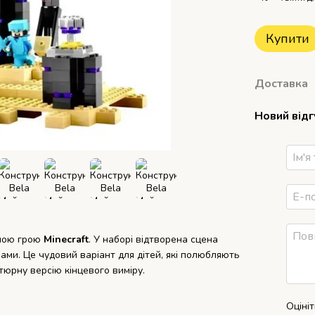
Купити
Доставка
Новий від
рною грою
Minecraft
. У наборі відтворена сцена
ами. Це чудовий варіант для дітей, які полюбляють
тюрну версію кінцевого виміру.
Оціні