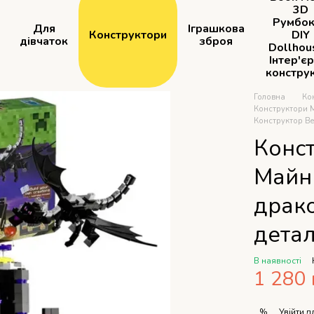
3D
Румбок
Для
Іграшкова
Конструктори
DIY
дівчаток
зброя
Dollhou
Інтер'є
констру
Головна
Ко
Конструктори М
Конструктор Be
Конст
Майн
драко
детал
В наявності
1 280 
Увійти
дл
%