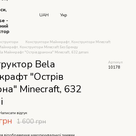
си,
UAH
Укр
se -
рний
ктор
нструктори
Конструктори Майнкрафт, Конструктори Minecraft
айнкрафт, Конструктори Minecraft Без Бренду
la Майнкрафт "Острів дракона" Minecraft, 632 деталі
руктор Bela
Артикул
10178
крафт "Острів
на" Minecraft, 632
і
Написати відгук
грн
1 600 грн
я відображення накопичувальної знижки