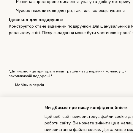
Розвиває просторове мислення, увагу та дрібну моторику
Чудово підходить як для гри, так і для колекціонування
Ідеально для подарунка:
Конструктор стане відмінним подарунком для шанувальників Mi
реальному світі. Після складання може бути частиною ігрової
"Дитинство - це пригода, а наші іграшки - ваш надійний компас у цій
захоплюючій подорожі."
Мобільна версія
Ми дбаємо про вашу конфіденційність
Цей веб-сайт використовує файли cookie для
роботи сайту. Ви можете змінити це в налаш
Інтернет-магазин створений з Хорошоп
використання файлів cookie. Детальніше мо