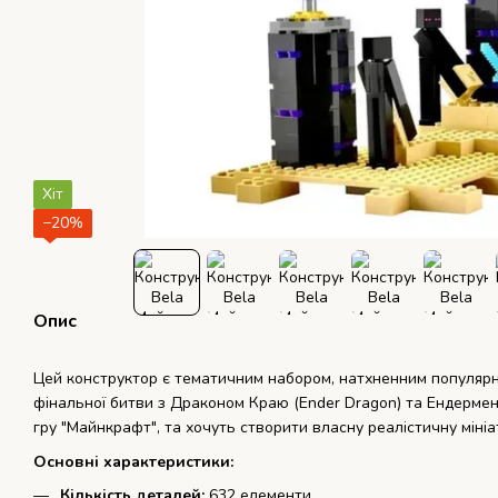
Хіт
−20%
Опис
Цей конструктор є тематичним набором, натхненним популя
фінальної битви з Драконом Краю (Ender Dragon) та Ендермен
гру "Майнкрафт", та хочуть створити власну реалістичну мініа
Основні характеристики:
Кількість деталей:
632 елементи