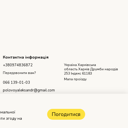
Контактна інформація
+380974836872
Україна Харківська
область Харків Дружби народів
Передзвонити вам?
253 Індекс 61183
Мапа проїзду
066 139-01-03
polovoyaleksandr@gmail.com
имальної
Погодитися
ти згоду на