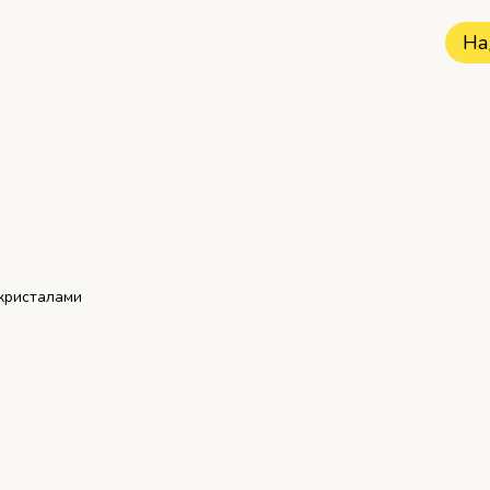
На
 кристалами