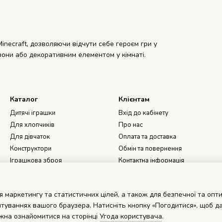
necraft, дозволяючи відчути себе героєм гри у
 зони або декоративним елементом у кімнаті.
Каталог
Клієнтам
Дитячі іграшки
Вхід до кабінету
Для хлопчиків
Про нас
Для дівчаток
Оплата та доставка
Конструктори
Обмін та повернення
Іграшкова зброя
Контактна інформація
Book Nook, 3D Румбокси, DIY
Угода користувача
Dollhouse - Інтер'єрний
Відгуки про магазин
конструктор
 маркетингу та статистичних цілей, а також для безпечної та опт
Мапа сайту
туваннях вашого браузера. Натисніть кнопку «Погодитися», щоб да
жна ознайомитися на сторінці
Угода користувача
.