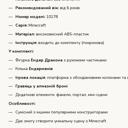
Рекомендований вік:
від 6 років
Номер моделі:
10178
Серія:
Minecraft
Матеріал:
високоякісний ABS-пластик
Інструкція:
входить до комплекту (покрокова)
У комплекті:
Фігурка
Ендер Дракона
з рухомими частинами
Кілька
Ендерменів
Ігрова локація
: платформа з обсидіановими колонами та
Гравець у алмазній броні
Додаткові елементи: факели, портал, міні-сцени
Особливості:
Сумісний з іншими популярними конструкторами
Дає змогу створити унікальну сцену з Minecraft