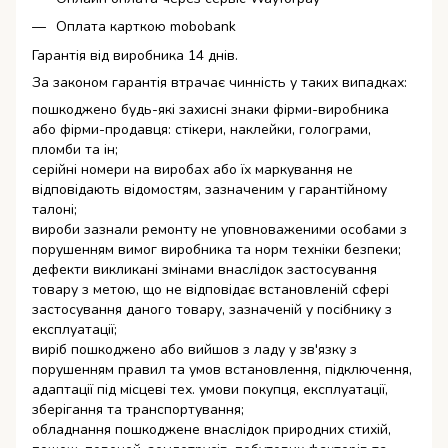
Оплата карткою mobobank
Гарантія від виробника 14 днів.
За законом гарантія втрачає чинність у таких випадках:
пошкоджено будь-які захисні знаки фірми-виробника
або фірми-продавця: стікери, наклейки, голограми,
пломби та ін;
серійні номери на виробах або їх маркування не
відповідають відомостям, зазначеним у гарантійному
талоні;
вироби зазнали ремонту не уповноваженими особами з
порушенням вимог виробника та норм техніки безпеки;
дефекти викликані змінами внаслідок застосування
товару з метою, що не відповідає встановленій сфері
застосування даного товару, зазначеній у посібнику з
експлуатації;
виріб пошкоджено або вийшов з ладу у зв'язку з
порушенням правил та умов встановлення, підключення,
адаптації під місцеві тех. умови покупця, експлуатації,
зберігання та транспортування;
обладнання пошкоджене внаслідок природних стихій,