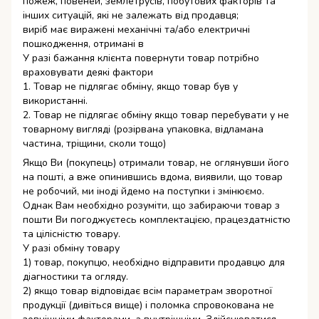
пожеж, повеней, землетрусів, побутових факторів та
інших ситуацій, які не залежать від продавця;
виріб має виражені механічні та/або електричні
пошкодження, отримані в
У разі бажання клієнта повернути товар потрібно
враховувати деякі фактори
1. Товар не підлягає обміну, якщо товар був у
використанні.
2. Товар не підлягає обміну якщо товар перебувати у не
товарному вигляді (розірвана упаковка, відламана
частина, тріщини, сколи тощо)
Якщо Ви (покупець) отримали товар, не оглянувши його
на пошті, а вже опинившись вдома, виявили, що товар
не робочий, ми іноді йдемо на поступки і змінюємо.
Однак Вам необхідно розуміти, що забираючи товар з
пошти Ви погоджуєтесь комплектацією, працездатністю
та цілісністю товару.
У разі обміну товару
1) товар, покупцю, необхідно відправити продавцю для
діагностики та огляду.
2) якщо товар відповідає всім параметрам зворотної
продукції (дивіться вище) і поломка спровокована не