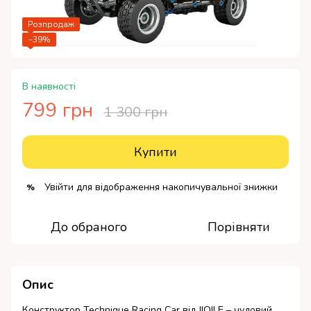
Розпродаж
−39%
В наявності
799 грн
1 300 грн
Купити
Увійти
для відображення накопичувальної знижки
%
До обраного
Порівняти
Опис
Конструктор Technique Racing Car від JIQILE – чудовий