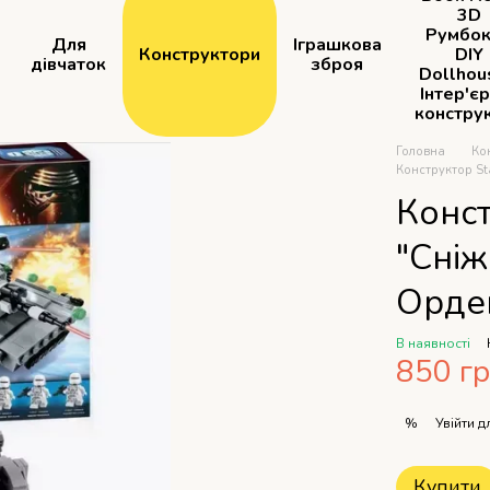
3D
Румбок
Для
Іграшкова
Конструктори
DIY
дівчаток
зброя
Dollhou
Інтер'є
констру
Головна
Ко
Конструктор St
Конст
"Сні
Орден
В наявності
850 г
Увійти
дл
%
Купити