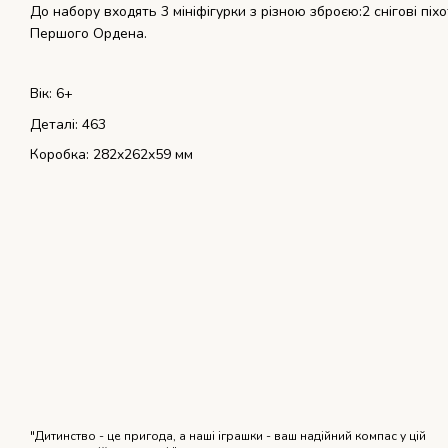
До набору входять 3 мініфігурки з різною зброєю:2 снігові пі
Першого Ордена.
Вік: 6+
Деталі: 463
Коробка: 282x262x59 мм
"Дитинство - це пригода, а наші іграшки - ваш надійний компас у цій