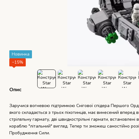
Новинка
−15%
Опис
Заручися вогневою підтримкою Снігової спідера Першого Орд
якого складається з трьох піхотинців, має винесений вперед ві
стріляльну гармату, дві швидкострільні гармати, встановлені в 
кораблю "літальний" вигляд. Тепер ти зможеш самостійно розіг
Пробудження Сили.