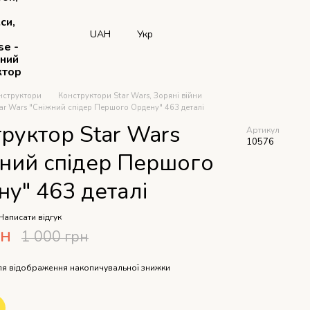
си,
UAH
Укр
se -
рний
ктор
нструктори
Конструктори Star Wars, Зоряні війни
ar Wars "Сніжний спідер Першого Ордену" 463 деталі
руктор Star Wars
Артикул
10576
жний спідер Першого
у" 463 деталі
Написати відгук
рн
1 000 грн
я відображення накопичувальної знижки