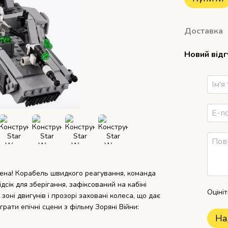
Доставка
Новий від
ена! Корабель швидкого реагування, команда
дсік для зберігання, зафіксований на кабіні
Оціні
зоні двигунів і прозорі заховані колеса, що дає
рати епічні сцени з фільму Зоряні Війни:
На