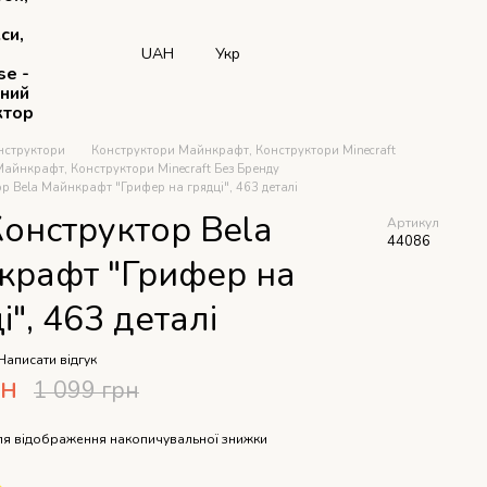
си,
UAH
Укр
se -
рний
ктор
нструктори
Конструктори Майнкрафт, Конструктори Minecraft
айнкрафт, Конструктори Minecraft Без Бренду
р Bela Майнкрафт "Грифер на грядці", 463 деталі
онструктор Bela
Артикул
44086
крафт "Грифер на
і", 463 деталі
Написати відгук
рн
1 099 грн
я відображення накопичувальної знижки