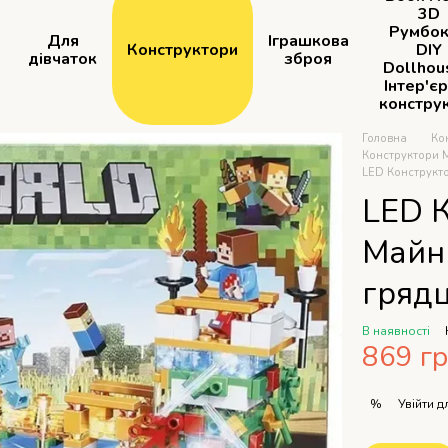
3D
Румбок
Для
Іграшкова
Конструктори
DIY
дівчаток
зброя
Dollhou
Інтер'є
констру
Головна
Ко
Конструктори М
LED Конструкто
LED К
Майн
грядц
В наявності
869 г
Увійти
дл
%