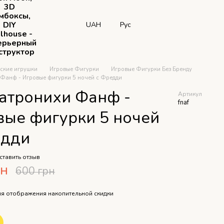
3D
мбоксы,
DIY
UAH
Рус
lhouse -
ерьерный
структор
тские игрушки
Игровые Фигурки
Игровые Фигурки Без Бренду
Фанф - Игровые фигурки 5 ночей с Фредди
атронихи Фанф -
Артикул
fnaf
вые фигурки 5 ночей
едди
ставить отзыв
рн
600 грн
я отображения накопительной скидки