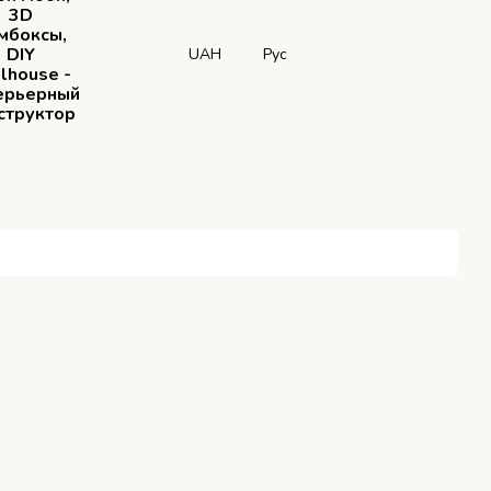
3D
мбоксы,
DIY
UAH
Рус
lhouse -
ерьерный
структор