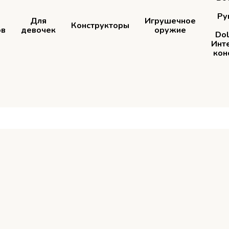
Ру
Для
Игрушечное
Конструкторы
ов
девочек
оружие
Dol
Инт
кон