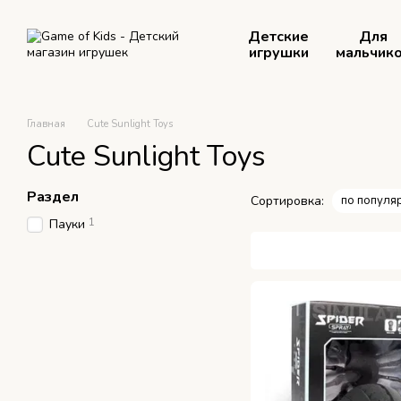
Перейти к основному контенту
Детские
Для
игрушки
мальчик
Главная
Cute Sunlight Toys
Cute Sunlight Toys
Раздел
Сортировка:
по популя
1
Пауки