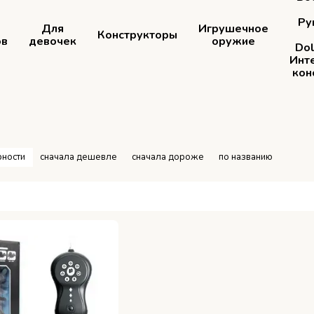
Ру
Для
Игрушечное
Конструкторы
ов
девочек
оружие
Dol
Инт
кон
рности
сначала дешевле
сначала дороже
по названию