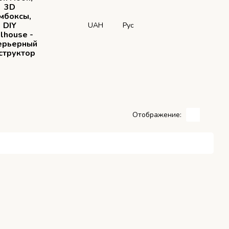
3D
мбоксы,
DIY
UAH
Рус
lhouse -
ерьерный
структор
Отображение: