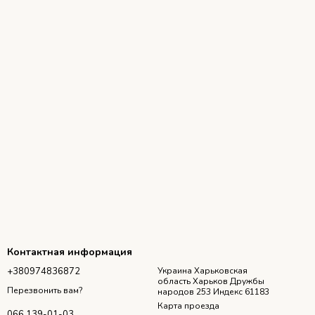
Контактная информация
+380974836872
Украина Харьковская
область Харьков Дружбы
Перезвонить вам?
народов 253 Индекс 61183
Карта проезда
066 139-01-03