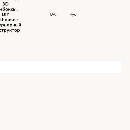
3D
мбоксы,
DIY
UAH
Рус
lhouse -
ерьерный
структор