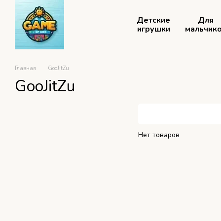
Перейти к основному контенту
Детские
Для
игрушки
мальчик
Главная
GooJitZu
GooJitZu
Нет товаров