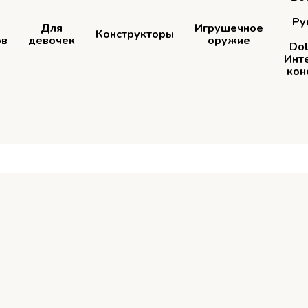
Ру
Для
Игрушечное
Конструкторы
ов
девочек
оружие
Dol
Инт
кон