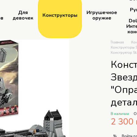
Ру
Для
Игрушечное
Конструкторы
ов
девочек
оружие
Dol
Инт
кон
Главная
Ко
Конструкторы S
Конструктор St
Конст
Звез
"Опр
дета
В наличии
О
2 300 
Войти
дл
%