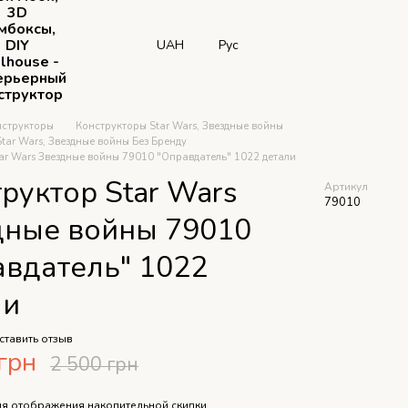
3D
мбоксы,
DIY
UAH
Рус
lhouse -
ерьерный
структор
нструкторы
Конструкторы Star Wars, Звездные войны
tar Wars, Звездные войны Без Бренду
ar Wars Звездные войны 79010 "Оправдатель" 1022 детали
руктор Star Wars
Артикул
79010
дные войны 79010
авдатель" 1022
ли
ставить отзыв
грн
2 500 грн
я отображения накопительной скидки