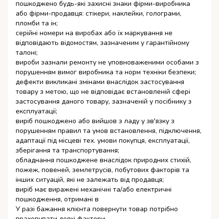
пошкоджено будь-які захисні знаки фірми-виробника
або фірми-продавця: стікери, наклейки, голограми,
пломби та ін;
серійні номери на виробах або їх маркування не
відповідають відомостям, зазначеним у гарантійному
талоні;
вироби зазнали ремонту не уповноваженими особами з
порушенням вимог виробника та норм техніки безпеки;
дефекти викликані змінами внаслідок застосування
товару з метою, що не відповідає встановленій сфері
застосування даного товару, зазначеній у посібнику з
експлуатації;
виріб пошкоджено або вийшов з ладу у зв'язку з
порушенням правил та умов встановлення, підключення,
адаптації під місцеві тех. умови покупця, експлуатації,
зберігання та транспортування;
обладнання пошкоджене внаслідок природних стихій,
пожеж, повеней, землетрусів, побутових факторів та
інших ситуацій, які не залежать від продавця;
виріб має виражені механічні та/або електричні
пошкодження, отримані в
У разі бажання клієнта повернути товар потрібно
враховувати деякі фактори