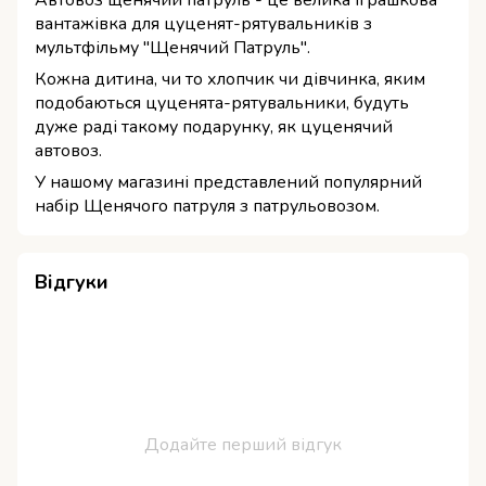
Автовоз щенячий патруль - це велика іграшкова
вантажівка для цуценят-рятувальників з
мультфільму "Щенячий Патруль".
Кожна дитина, чи то хлопчик чи дівчинка, яким
подобаються цуценята-рятувальники, будуть
дуже раді такому подарунку, як цуценячий
автовоз.
У нашому магазині представлений популярний
набір Щенячого патруля з патрульовозом.
Відгуки
Додайте перший відгук