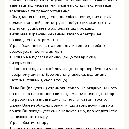
адаптації під місцеві тех. умови покупця, експлуатації,
зберігання та транспортування;
обладнання пошкоджене внаслідок природних стихій,
пожеж, повеней, землетрусів, побутових факторів та
інших ситуацій, які не залежать від продавця;
виріб має виражені механічні та/або електричні
пошкодження, отримані в
У разі бажання клієнта повернути товар потрібно
враховувати деякі фактори
1. Товар не підлягає обміну, якщо товар був у
використанні.
2. Товар не підлягає обміну якщо товар перебувати у не
товарному вигляді (розірвана упаковка, відламана
частина, тріщини, сколи тощо)
Якщо Ви (покупець) отримали товар, не оглянувши його
на пошті, а вже опинившись вдома, виявили, що товар
не робочий, ми іноді йдемо на поступки і змінюємо.
Однак Вам необхідно розуміти, що забираючи товар з
пошти Ви погоджуєтесь комплектацією, працездатністю
та цілісністю товару.
У разі обміну товару
1) товар, покупцю, необхідно відправити продавцю для