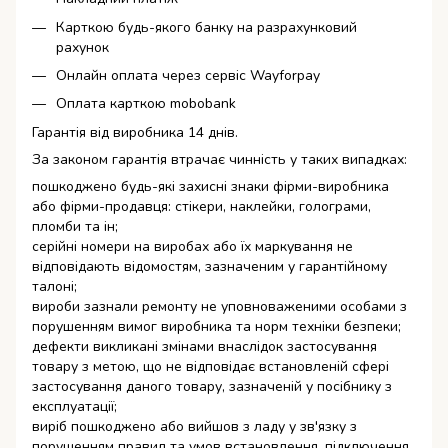
Карткою будь-якого банку на разрахунковий
рахунок
Онлайн оплата через сервіс Wayforpay
Оплата карткою mobobank
Гарантія від виробника 14 днів.
За законом гарантія втрачає чинність у таких випадках:
пошкоджено будь-які захисні знаки фірми-виробника
або фірми-продавця: стікери, наклейки, голограми,
пломби та ін;
серійні номери на виробах або їх маркування не
відповідають відомостям, зазначеним у гарантійному
талоні;
вироби зазнали ремонту не уповноваженими особами з
порушенням вимог виробника та норм техніки безпеки;
дефекти викликані змінами внаслідок застосування
товару з метою, що не відповідає встановленій сфері
застосування даного товару, зазначеній у посібнику з
експлуатації;
виріб пошкоджено або вийшов з ладу у зв'язку з
порушенням правил та умов встановлення, підключення,