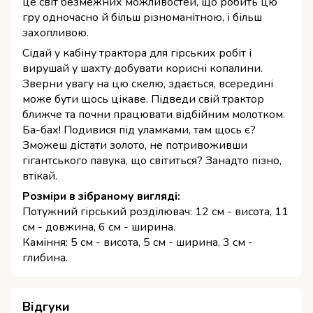
це світ безмежних можливостей, що робить цю
гру одночасно й більш різноманітною, і більш
захопливою.
Сідай у кабіну трактора для гірських робіт і
вирушай у шахту добувати корисні копалини.
Зверни увагу на цю скелю, здається, всередині
може бути щось цікаве. Підведи свій трактор
ближче та почни працювати відбійним молотком.
Ба-бах! Подивися під уламками, там щось є?
Зможеш дістати золото, не потривоживши
гігантського павука, що світиться? Занадто пізно,
втікай.
Розміри в зібраному вигляді:
Потужний гірський розділювач: 12 см - висота, 11
см - довжина, 6 см - ширина.
Каміння: 5 см - висота, 5 см - ширина, 3 см -
глибина.
Відгуки