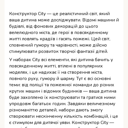
Конструктор City — це реалістичний світ, який
ваша дитина може досліджувати. Відомі машини й
будівлі, від фонових декорацій до цього
велелюдного міста, де герої в повсякденному
житті ловлять крадіїв і гасять пожежі. Цей світ,
сповнений гумору та чарівності, може дійсно
стимулювати розвиток творчої фантазії дітей.
У наборах City всі елементи, які дитина бачить у
повсякденному житті, втілені в популярних
моделях, і це надихає її на створення міста,
повного руху, гумору й шарму. Тут є всі основні
теми: від поліції та пожежної команди до різних
крутих машин і відомих будинків — ваша дитина
буде захоплено їх конструювати та гратися ними
упродовж багатьох годин. Завдяки величезному
різноманіттю деталей, набори дають змогу
створювати нескінченну кількість комбінацій, і це
є стимулом для дитячої уяви. Конструктор City —