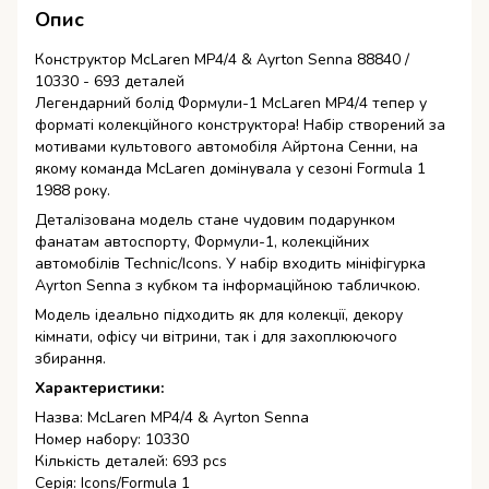
Опис
Конструктор McLaren MP4/4 & Ayrton Senna 88840 /
10330 - 693 деталей
Легендарний болід Формули-1 McLaren MP4/4 тепер у
форматі колекційного конструктора! Набір створений за
мотивами культового автомобіля Айртона Сенни, на
якому команда McLaren домінувала у сезоні Formula 1
1988 року.
Деталізована модель стане чудовим подарунком
фанатам автоспорту, Формули-1, колекційних
автомобілів Technic/Icons. У набір входить мініфігурка
Ayrton Senna з кубком та інформаційною табличкою.
Модель ідеально підходить як для колекції, декору
кімнати, офісу чи вітрини, так і для захоплюючого
збирання.
Характеристики:
Назва: McLaren MP4/4 & Ayrton Senna
Номер набору: 10330
Кількість деталей: 693 pcs
Серія: Icons/Formula 1