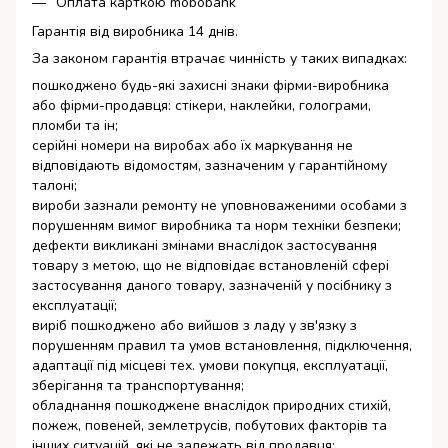
Оплата карткою mobobank
Гарантія від виробника 14 днів.
За законом гарантія втрачає чинність у таких випадках:
пошкоджено будь-які захисні знаки фірми-виробника
або фірми-продавця: стікери, наклейки, голограми,
пломби та ін;
серійні номери на виробах або їх маркування не
відповідають відомостям, зазначеним у гарантійному
талоні;
вироби зазнали ремонту не уповноваженими особами з
порушенням вимог виробника та норм техніки безпеки;
дефекти викликані змінами внаслідок застосування
товару з метою, що не відповідає встановленій сфері
застосування даного товару, зазначеній у посібнику з
експлуатації;
виріб пошкоджено або вийшов з ладу у зв'язку з
порушенням правил та умов встановлення, підключення,
адаптації під місцеві тех. умови покупця, експлуатації,
зберігання та транспортування;
обладнання пошкоджене внаслідок природних стихій,
пожеж, повеней, землетрусів, побутових факторів та
інших ситуацій, які не залежать від продавця;