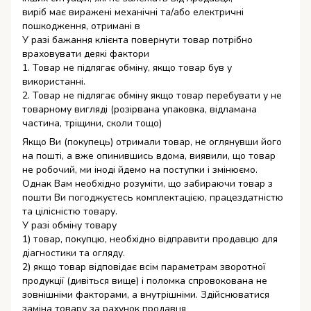
виріб має виражені механічні та/або електричні
пошкодження, отримані в
У разі бажання клієнта повернути товар потрібно
враховувати деякі фактори
1. Товар не підлягає обміну, якщо товар був у
використанні.
2. Товар не підлягає обміну якщо товар перебувати у не
товарному вигляді (розірвана упаковка, відламана
частина, тріщини, сколи тощо)
Якщо Ви (покупець) отримали товар, не оглянувши його
на пошті, а вже опинившись вдома, виявили, що товар
не робочий, ми іноді йдемо на поступки і змінюємо.
Однак Вам необхідно розуміти, що забираючи товар з
пошти Ви погоджуєтесь комплектацією, працездатністю
та цілісністю товару.
У разі обміну товару
1) товар, покупцю, необхідно відправити продавцю для
діагностики та огляду.
2) якщо товар відповідає всім параметрам зворотної
продукції (дивіться вище) і поломка спровокована не
зовнішніми факторами, а внутрішніми. Здійснюватися
заміна товару за рахунок продавця