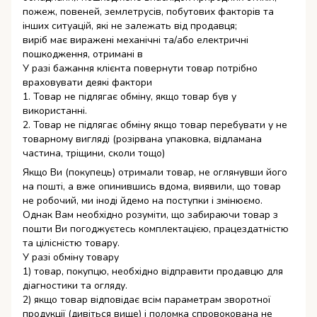
пожеж, повеней, землетрусів, побутових факторів та
інших ситуацій, які не залежать від продавця;
виріб має виражені механічні та/або електричні
пошкодження, отримані в
У разі бажання клієнта повернути товар потрібно
враховувати деякі фактори
1. Товар не підлягає обміну, якщо товар був у
використанні.
2. Товар не підлягає обміну якщо товар перебувати у не
товарному вигляді (розірвана упаковка, відламана
частина, тріщини, сколи тощо)
Якщо Ви (покупець) отримали товар, не оглянувши його
на пошті, а вже опинившись вдома, виявили, що товар
не робочий, ми іноді йдемо на поступки і змінюємо.
Однак Вам необхідно розуміти, що забираючи товар з
пошти Ви погоджуєтесь комплектацією, працездатністю
та цілісністю товару.
У разі обміну товару
1) товар, покупцю, необхідно відправити продавцю для
діагностики та огляду.
2) якщо товар відповідає всім параметрам зворотної
продукції (дивіться вище) і поломка спровокована не