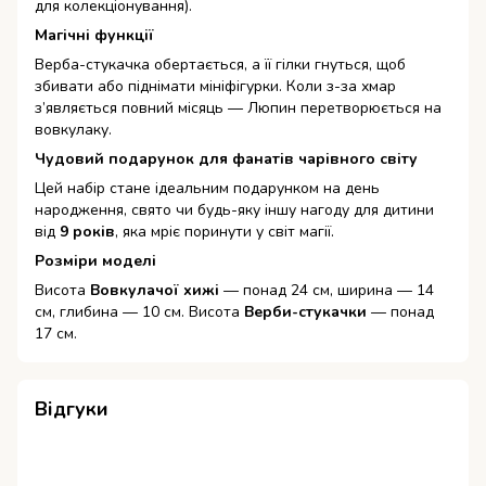
для колекціонування).
Магічні функції
Верба-стукачка обертається, а її гілки гнуться, щоб
збивати або піднімати мініфігурки. Коли з-за хмар
з’являється повний місяць — Люпин перетворюється на
вовкулаку.
Чудовий подарунок для фанатів чарівного світу
Цей набір стане ідеальним подарунком на день
народження, свято чи будь-яку іншу нагоду для дитини
від
9 років
, яка мріє поринути у світ магії.
Розміри моделі
Висота
Вовкулачої хижі
— понад 24 см, ширина — 14
см, глибина — 10 см. Висота
Верби-стукачки
— понад
17 см.
Відгуки