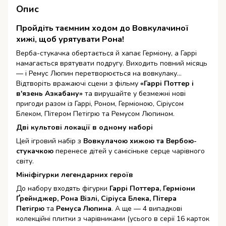
Опис
Пройдіть таємним ходом до Вовкулачиної
хижі, щоб урятувати Рона!
Верба-стукачка обертається й хапає Герміону, а Гаррі
намагається врятувати подругу. Виходить повний місяць
— і Ремус Люпин перетворюється на вовкулаку…
Відтворіть вражаючі сцени з фільму
«Гаррі Поттер і
в'язень Азкабану»
та вирушайте у безмежні нові
пригоди разом із Гаррі, Роном, Герміоною, Сіріусом
Блеком, Пітером Петігрю та Ремусом Люпином.
Дві культові локації в одному наборі
Цей ігровий набір з
Вовкулачою хижою та Вербою-
стукачкою
перенесе дітей у самісіньке серце чарівного
світу.
Мініфігурки легендарних героїв
До набору входять фігурки
Гаррі Поттера, Герміони
Ґрейнджер, Рона Візлі, Сіріуса Блека, Пітера
Петігрю
та
Ремуса Люпина
. А ще — 4 випадкові
колекційні плитки з чарівниками (усього в серії 16 карток