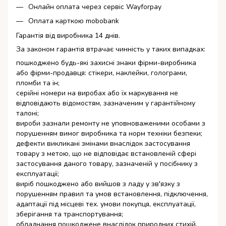
Онлайн оплата через сервіс Wayforpay
Оплата карткою mobobank
Гарантія від виробника 14 днів.
За законом гарантія втрачає чинність у таких випадках:
пошкоджено будь-які захисні знаки фірми-виробника
або фірми-продавця: стікери, наклейки, голограми,
пломби та ін;
серійні номери на виробах або їх маркування не
відповідають відомостям, зазначеним у гарантійному
талоні;
вироби зазнали ремонту не уповноваженими особами з
порушенням вимог виробника та норм техніки безпеки;
дефекти викликані змінами внаслідок застосування
товару з метою, що не відповідає встановленій сфері
застосування даного товару, зазначеній у посібнику з
експлуатації;
виріб пошкоджено або вийшов з ладу у зв'язку з
порушенням правил та умов встановлення, підключення,
адаптації під місцеві тех. умови покупця, експлуатації,
зберігання та транспортування;
обладнання пошкоджене внаслідок природних стихій,