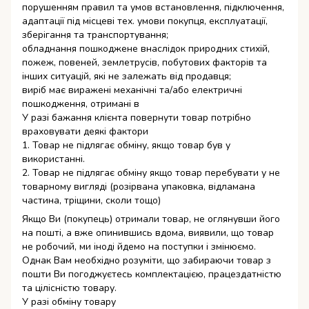
порушенням правил та умов встановлення, підключення,
адаптації під місцеві тех. умови покупця, експлуатації,
зберігання та транспортування;
обладнання пошкоджене внаслідок природних стихій,
пожеж, повеней, землетрусів, побутових факторів та
інших ситуацій, які не залежать від продавця;
виріб має виражені механічні та/або електричні
пошкодження, отримані в
У разі бажання клієнта повернути товар потрібно
враховувати деякі фактори
1. Товар не підлягає обміну, якщо товар був у
використанні.
2. Товар не підлягає обміну якщо товар перебувати у не
товарному вигляді (розірвана упаковка, відламана
частина, тріщини, сколи тощо)
Якщо Ви (покупець) отримали товар, не оглянувши його
на пошті, а вже опинившись вдома, виявили, що товар
не робочий, ми іноді йдемо на поступки і змінюємо.
Однак Вам необхідно розуміти, що забираючи товар з
пошти Ви погоджуєтесь комплектацією, працездатністю
та цілісністю товару.
У разі обміну товару