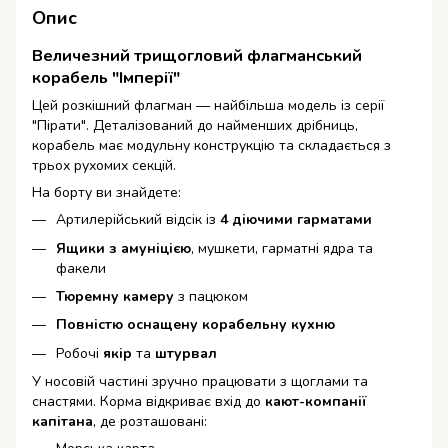
Опис
Величезний трищогловий флагманський
корабель "Імперії"
Цей розкішний флагман — найбільша модель із серії
"Пірати". Деталізований до найменших дрібниць,
корабель має модульну конструкцію та складається з
трьох рухомих секцій.
На борту ви знайдете:
Артилерійський відсік із
4 діючими гарматами
Ящики з амуніцією
, мушкети, гарматні ядра та
факели
Тюремну камеру
з пацюком
Повністю оснащену корабельну кухню
Робочі
якір
та
штурвал
У носовій частині зручно працювати з щоглами та
снастями. Корма відкриває вхід до
кают-компанії
капітана
, де розташовані: