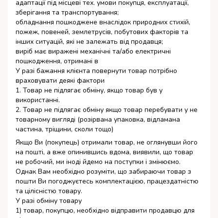
адаптації під місцеві тех. умови покупця, експлуатації,
зберігання та транспортування;
обладнання пошкоджене внаслідок природних стихій,
пожеж, повеней, землетрусів, побутових факторів та
інших ситуацій, які не залежать від продавця;
виріб має виражені механічні та/або електричні
пошкодження, отримані в
У разі бажання клієнта повернути товар потрібно
враховувати деякі фактори
1. Товар не підлягає обміну, якщо товар був у
використанні.
2. Товар не підлягає обміну якщо товар перебувати у не
товарному вигляді (розірвана упаковка, відламана
частина, тріщини, сколи тощо)
Якщо Ви (покупець) отримали товар, не оглянувши його
на пошті, а вже опинившись вдома, виявили, що товар
не робочий, ми іноді йдемо на поступки і змінюємо.
Однак Вам необхідно розуміти, що забираючи товар з
пошти Ви погоджуєтесь комплектацією, працездатністю
та цілісністю товару.
У разі обміну товару
1) товар, покупцю, необхідно відправити продавцю для