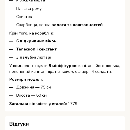
Морська карта
Пляшка рому
Свисток
Скарбниця, повна
золота та коштовностей
Крім того, на кораблі є:
6 відкривних вікон
Телескоп і секстант
3 палубні ліхтарі
У комплект входять
9 мініфігурок
: капітан і його донька,
полонений капітан піратів, коком, офіцер і 4 солдати.
Розміри моделі:
Довжина — 75 см
Висота — 60 см
Загальна кількість деталей:
1779
Відгуки