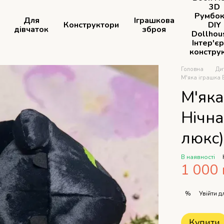
3D
Румбок
Для
Іграшкова
Конструктори
DIY
дівчаток
зброя
Dollhou
Інтер'є
констру
Головна
Ди
М'яка іграшка Б
М'яка
Нічна
люкс
В наявності
1 000 
Увійти
дл
%
Купити