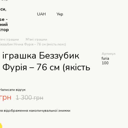
си,
UAH
Укр
se -
рний
ктор
тячі іграшки
М'які іграшки
еззубик Нічна Фурія – 76 см (якість люкс)
 іграшка Беззубик
Артикул
furia
100
 Фурія – 76 см (якість
)
Написати відгук
грн
1 300 грн
я відображення накопичувальної знижки