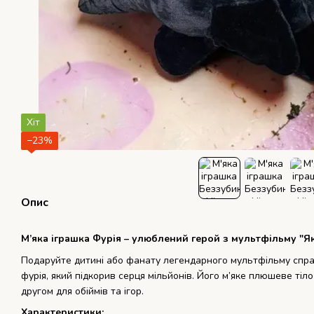
Хіт
−23%
Опис
М’яка іграшка Фурія – улюблений герой з мультфільму "
Подаруйте дитині або фанату легендарного мультфільму спра
фурія, який підкорив серця мільйонів. Його м’яке плюшеве тіл
другом для обіймів та ігор.
Характеристики: